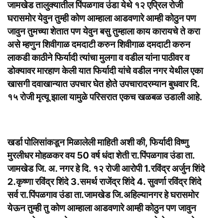
जामखेड तालुक्यातील पिंपळगाव उंडा येथे १२ एप्रिल रोजी
घरासमोर येवुन तुम्ही कोण आम्हाला आडवणारे आम्ही कोठुन पण
जावुन तुमच्या शेतात पण येवुन बसु तुम्हाला काय कारायचे ते करा
असे म्हणुन शिवीगाळ दमदाटी करुन शिवीगाळ दमदाटी करुन
लाकडी काठीने फिर्यादी त्यांचा मुलगा व वडील यांना पाठीवर व
डोक्यावर मारहाण केली यात फिर्यादी यांचे वडील नगर येथील एका
खासगी दवाखान्यात उपचार घेत होते उपचारादरम्यान बुधवार दि.
१५ रोजी मृत्यू झाला यामुळे परिसरात एकच खळबळ उडाली आहे.
खर्डा पोलिसांकडून मिळालेली माहिती अशी की, फिर्यादी विष्णु
मुरलीधर मोहळकर वय 50 वर्ष धंदा शेती रा.पिंपळगाव उंडा ता.
जामखेड जि. अ. नगर हे दि. १२ रोजी आरोपी 1.रविंद्र अर्जुन शिंदे
2.कृष्णा रविंद्र शिंदे 3.समर्थ राजेंद्र शिंदे 4. सुवर्णा रविंद्र शिंदे
सर्व रा.पिंपळगाव उंडा ता.जामखेड जि.अहिल्यानगर हे घरासमोर
येऊन तुम्ही तु कोण आम्हाला आडवणारे आम्ही कोठुन पण जावुन