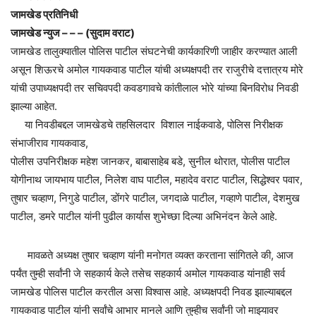
जामखेड प्रतिनिधी
जामखेड न्युज – – – (सुदाम वराट)
जामखेड तालुक्यातील पोलिस पाटील संघटनेची कार्यकारिणी जाहीर करण्यात आली
असून शिऊरचे अमोल गायकवाड पाटील यांची अध्यक्षपदी तर राजुरीचे दत्तात्रय मोरे
यांची उपाध्यक्षपदी तर सचिवपदी कवडगावचे कांतीलाल भोरे यांच्या बिनविरोध निवडी
झाल्या आहेत.
या निवडीबद्दल जामखेडचे तहसिलदार विशाल नाईकवाडे, पोलिस निरीक्षक
संभाजीराव गायकवाड,
पोलीस उपनिरीक्षक महेश जानकर, बाबासाहेब बडे, सुनील थोरात, पोलीस पाटील
योगीनाथ जायभाय पाटील, निलेश वाघ पाटील, महादेव वराट पाटील, सिद्धेश्वर पवार,
तुषार चव्हाण, निगुडे पाटील, डोंगरे पाटील, जगदाळे पाटील, गव्हाणे पाटील, देशमुख
पाटील, डमरे पाटील यांनी पुढील कार्यास शुभेच्छा दिल्या अभिनंदन केले आहे.
मावळते अध्यक्ष तुषार चव्हाण यांनी मनोगत व्यक्त करताना सांगितले की, आज
पर्यंत तुम्ही सर्वांनी जे सहकार्य केले तसेच सहकार्य अमोल गायकवाड यांनाही सर्व
जामखेड पोलिस पाटील करतील असा विश्वास आहे. अध्यक्षपदी निवड झाल्याबद्दल
गायकवाड पाटील यांनी सर्वांचे आभार मानले आणि तुम्हीच सर्वांनी जो माझ्यावर