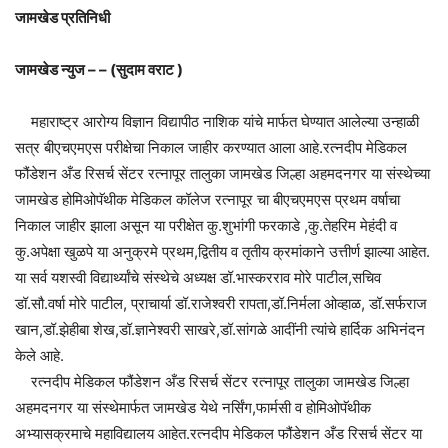
जामखेड प्रतिनिधी
जामखेड न्युज – – (सुदाम वराट )
महाराष्ट्र आरोग्य विज्ञान विद्यापीठ नाशिक यांचे मार्फत घेण्यात आलेल्या उन्हाळी
सत्र बीएचएमएस परीक्षेचा निकाल जाहीर करण्यात आला आहे.रत्नदीप मेडिकल
फौंडेशन अँड रिसर्च सेंटर रत्नापूर तालुका जामखेड जिल्हा अहमदनगर या संस्थेच्या
जामखेड होमिओपॅथीक मेडिकल कॉलेज रत्नापूर चा बीएचएमएस प्रथम वर्षाचा
निकाल जाहीर झाला असून या परीक्षेत कु.शुभांगी फरकाडे ,कु.तेहरिम मेहंदी व
कु.अपेक्षा खुळपे या अनुक्रमे प्रथम,द्वितीय व तृतीय क्रमांकाने उत्तीर्ण झाल्या आहेत.
या सर्व यशस्वी विद्यार्थ्यांचे संस्थेचे अध्यक्ष डॉ.भास्करराव मोरे पाटील,सचिव
डॉ.सौ.वर्षा मोरे पाटील, प्राचार्या डॉ.राजेश्वरी रापता,डॉ.निर्मला ओव्हाळ, डॉ.सर्फराज
खान,डॉ.झेहीबा शेख,डॉ.ज्ञानेश्वरी साखरे,डॉ.सांगळे आदींनी त्यांचे हार्दिक अभिनंदन
केले आहे.
रत्नदीप मेडिकल फौंडेशन अँड रिसर्च सेंटर रत्नापूर तालुका जामखेड जिल्हा
अहमदनगर या संस्थेमार्फत जामखेड येथे नर्सिंग,फार्मसी व होमिओपॅथीक
अभ्यासक्रमाचे महाविद्यालय आहेत.रत्नदीप मेडिकल फौंडेशन अँड रिसर्च सेंटर या