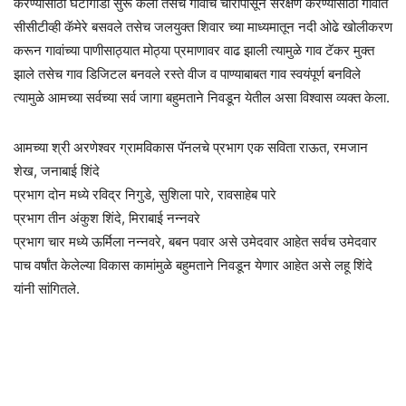
करण्यासाठी घंटागाडी सुरू केली तसेच गावाचे चोरांपासून संरक्षण करण्यासाठी गावात
सीसीटीव्ही कॅमेरे बसवले तसेच जलयुक्त शिवार च्या माध्यमातून नदी ओढे खोलीकरण
करून गावांच्या पाणीसाठ्यात मोठ्या प्रमाणावर वाढ झाली त्यामुळे गाव टॅकर मुक्त
झाले तसेच गाव डिजिटल बनवले रस्ते वीज व पाण्याबाबत गाव स्वयंपूर्ण बनविले
त्यामुळे आमच्या सर्वच्या सर्व जागा बहुमताने निवडून येतील असा विश्वास व्यक्त केला.
आमच्या श्री अरणेश्वर ग्रामविकास पॅनलचे प्रभाग एक सविता राऊत, रमजान
शेख, जनाबाई शिंदे
प्रभाग दोन मध्ये रविद्र निगुडे, सुशिला पारे, रावसाहेब पारे
प्रभाग तीन अंकुश शिंदे, मिराबाई नन्नवरे
प्रभाग चार मध्ये ऊर्मिला नन्नवरे, बबन पवार असे उमेदवार आहेत सर्वच उमेदवार
पाच वर्षांत केलेल्या विकास कामांमुळे बहुमताने निवडून येणार आहेत असे लहू शिंदे
यांनी सांगितले.