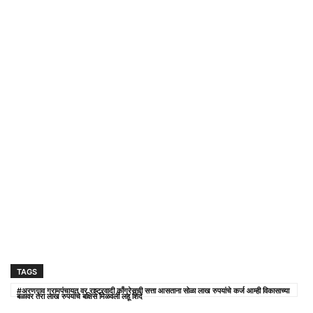
TAGS
#अरणगाव ग्रामपंचायत वर राष्ट्रवादी काँग्रेसची सत्ता आसताना सोळा लाख रुपयांचे कर्ज आम्ही विकासाच्या
बळावर तेरा लाख रुपयांचे बक्षिसे मिळवली लहू शिंदे