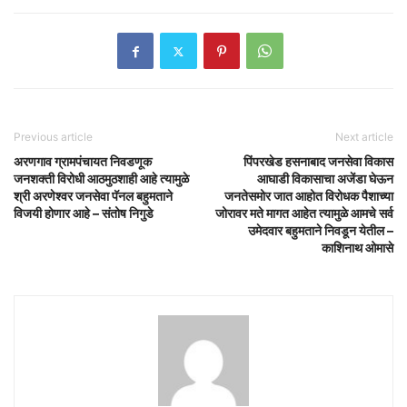
Previous article
Next article
अरणगाव ग्रामपंचायत निवडणूक
पिंपरखेड हसनाबाद जनसेवा विकास
जनशक्ती विरोधी आठमुठशाही आहे त्यामुळे
आघाडी विकासाचा अजेंडा घेऊन
श्री अरणेश्वर जनसेवा पॅनल बहुमताने
जनतेसमोर जात आहोत विरोधक पैशाच्या
विजयी होणार आहे – संतोष निगुडे
जोरावर मते मागत आहेत त्यामुळे आमचे सर्व
उमेदवार बहुमताने निवडून येतील –
काशिनाथ ओमासे