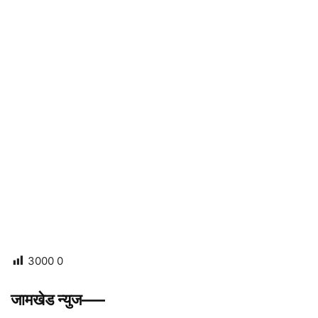
3000
0
जामखेड न्युज—–