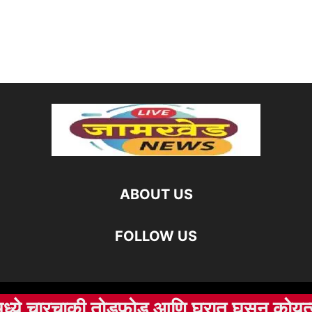
ABOUT US
FOLLOW US
रचाकी तोडफोड आणि घरात घुसून कोयत्याने हल्ला
©