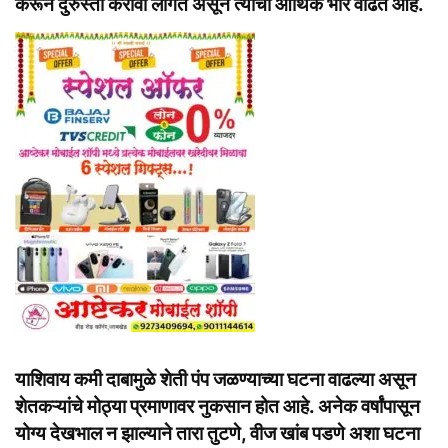
करून दुरुस्ती करावी लागत असून त्यांचा आर्थिक भार वाढत आहे.
याशिवाय कमी दाबामुळे शेती पंप जळण्याच्या घटना वाढल्या असून
शेतकऱ्यांचे मोठ्या प्रमाणावर नुकसान होत आहे. अनेक वर्षांपासून
योग्य देखभाल न झाल्याने तारा तुटणे, वीज खांब पडणे अशा घटना