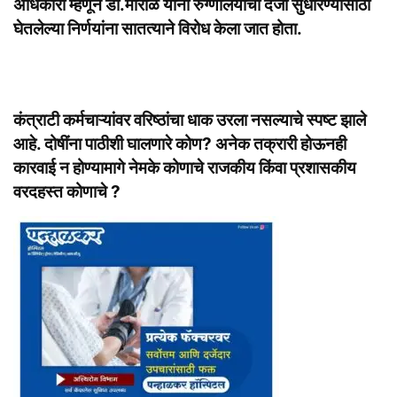
अधिकारी म्हणून डॉ.मोराळे यांनी रुग्णालयाचा दर्जा सुधारण्यासाठी
घेतलेल्या निर्णयांना सातत्याने विरोध केला जात होता.
कंत्राटी कर्मचाऱ्यांवर वरिष्ठांचा धाक उरला नसल्याचे स्पष्ट झाले
आहे. दोषींना पाठीशी घालणारे कोण? अनेक तक्रारी होऊनही
कारवाई न होण्यामागे नेमके कोणाचे राजकीय किंवा प्रशासकीय
वरदहस्त कोणाचे ?