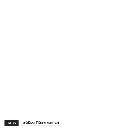
TAGS
#डिजिटल मिडियास राजमान्यता