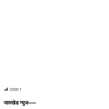
3000
1
जामखेड न्युज—–