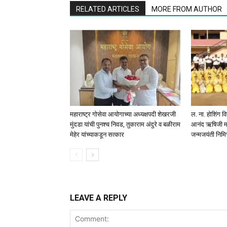
RELATED ARTICLES
MORE FROM AUTHOR
महाराष्ट्र गोसेवा आयोगाच्या अध्यक्षपदी शेखरजी
ल. ना. होशिंग व
मुंदडा यांची पुनश्च निवड, तुकाराम अंदुरे व बळीराम
आनंद ऋषिजी महा
मेहेर यांच्याकडून सत्कार
जन्मजयंती निमि
LEAVE A REPLY