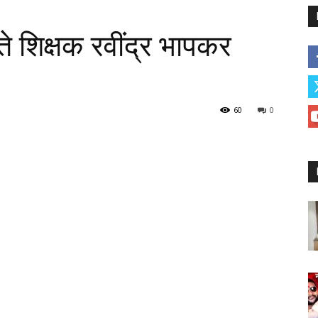
ेते शिक्षक रवींद्र भापकर
60
0