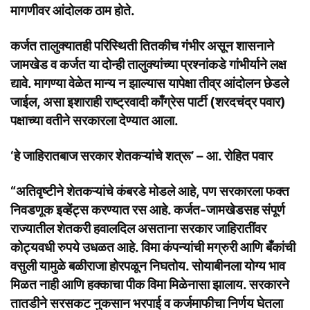
मागणीवर आंदोलक ठाम होते.
कर्जत तालुक्यातही परिस्थिती तितकीच गंभीर असून शासनाने
जामखेड व कर्जत या दोन्ही तालुक्यांच्या प्रश्नांकडे गांभीर्याने लक्ष
द्यावे. मागण्या वेळेत मान्य न झाल्यास यापेक्षा तीव्र आंदोलन छेडले
जाईल, असा इशाराही राष्ट्रवादी काँग्रेस पार्टी (शरदचंद्र पवार)
पक्षाच्या वतीने सरकारला देण्यात आला.
‘हे जाहिरातबाज सरकार शेतकऱ्यांचे शत्रू’ – आ. रोहित पवार
“अतिवृष्टीने शेतकऱ्यांचे कंबरडे मोडले आहे, पण सरकारला फक्त
निवडणूक इव्हेंट्स करण्यात रस आहे. कर्जत-जामखेडसह संपूर्ण
राज्यातील शेतकरी हवालदिल असताना सरकार जाहिरातींवर
कोट्यवधी रुपये उधळत आहे. विमा कंपन्यांची मग्रुरी आणि बँकांची
वसुली यामुळे बळीराजा होरपळून निघतोय. सोयाबीनला योग्य भाव
मिळत नाही आणि हक्काचा पीक विमा मिळेनासा झालाय. सरकारने
तातडीने सरसकट नुकसान भरपाई व कर्जमाफीचा निर्णय घेतला