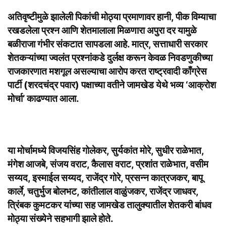
अतिवृष्टीमुळे झालेली पिकांची मोठ्या प्रमाणावर हानी, पीक विम्याचा
रखडलेला प्रश्न आणि शेतमालाला मिळणारा अपुरा दर यामुळे
बळीराजा गंभीर संकटात सापडला आहे. मात्र, सत्ताधारी सरकार
शेतकऱ्यांच्या ज्वलंत प्रश्नांकडे दुर्लक्ष करून केवळ निवडणुकीच्या
राजकारणात मशगूल असल्याचा आरोप करत राष्ट्रवादी काँग्रेस
पार्टी (शरदचंद्र पवार) पक्षाच्या वतीने जामखेड येथे भव्य ‘आक्रोश
मोर्चा’ काढण्यात आला.
या मोर्चामध्ये विजयसिंह गोलेकर, सुर्यकांत मोरे, सुधीर राळेभात,
मंगेश आजबे, संजय वराट, कैलास वराट, प्रशांत राळेभात, वसीम
सय्यद, इस्माईल सय्यद, राजेंद्र गोरे, प्रसन्न कात्रजकर, बापू
कार्ले, चतुर्भुज बोलभट, कांतीलाल वाळुंजकर, राजेंद्र जाधवर,
त्रिंबक कुमटकर यांच्या सह
जामखेड तालुक्यातील शेतकरी बांधव
मोठ्या संख्येने सहभागी झाले होते.