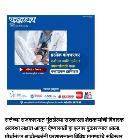
सत्तेच्या राजकारणात गुंतलेल्या सरकारला शेतकऱ्यांची विदारक
अवस्था लक्षात आणून देण्यासाठी हा एल्गार पुकारण्यात आला.
मोर्चानंतर आंदोलकांनी प्रशासनाला विविध मागण्यांचे सविस्तर