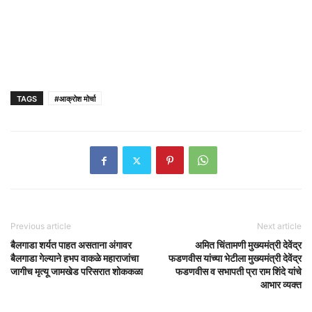
TAGS
#आक्रोश मोर्चा
Previous article
Next article
बैलगाडा शर्यत पाहत असताना अंगावर
अमित चिंतामणी मुख्यमंत्री देवेंद्र
बैलगाडा गेल्याने हभप वाकळे महाराजांचा
फडणवीस यांच्या भेटीला मुख्यमंत्री देवेंद्र
जागीच मृत्यू जामखेड परिसरात शोककळा
फडणवीस व सभापती प्रा राम शिंदे यांचे
आभार व्यक्त