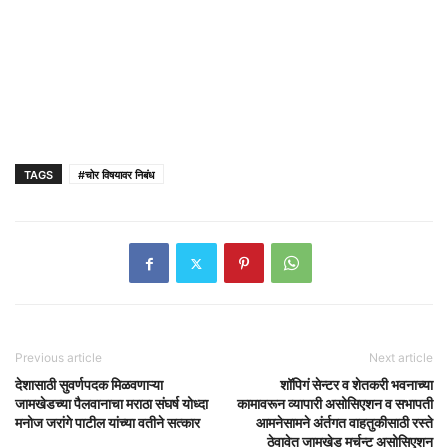
TAGS
#चोर विषयावर निबंध
Previous article
Next article
देशासाठी सुवर्णपदक मिळवणाऱ्या
शॉपिगं सेन्टर व शेतकरी भवनाच्या
जामखेडच्या पैलवानाचा मराठा संघर्ष योध्दा
कामावरून व्यापारी असोसिएशन व सभापती
मनोज जरांगे पाटील यांच्या वतीने सत्कार
आमनेसामने अंर्तगत वाहतुकीसाठी रस्ते
ठेवावेत जामखेड मर्चन्ट असोसिएशन