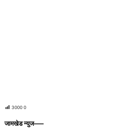
3000
0
जामखेड न्युज—–