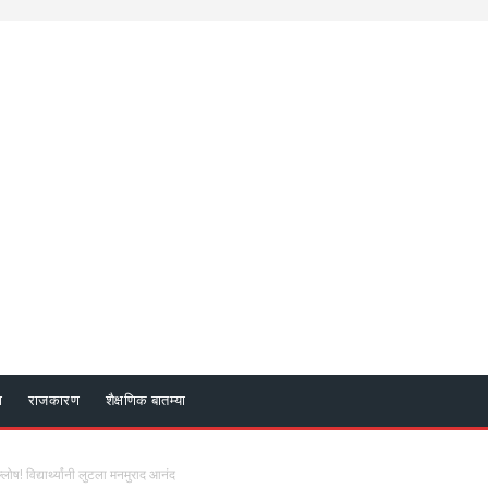
ा
राजकारण
शैक्षणिक बातम्या
ोष! विद्यार्थ्यांनी लुटला मनमुराद आनंद