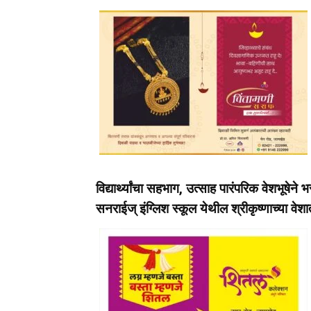
विद्यार्थ्यांचा सहभाग, उत्साह पारंपरिक वेशभूषेन
सनराईज् इंग्लिश स्कूल येथील श्रीकृष्णाच्या वेशा