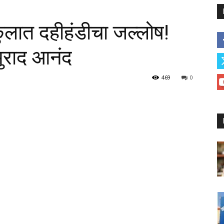
ुलात दहीहंडीचा जल्लोष!
नमुराद आनंद
469
0