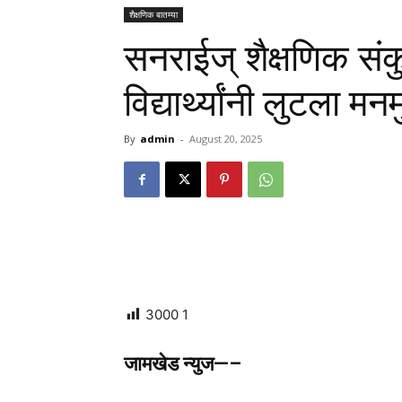
शैक्षणिक बातम्या
सनराईज् शैक्षणिक संक
विद्यार्थ्यांनी लुटला म
By
admin
-
August 20, 2025
3000
1
जामखेड न्युज—–