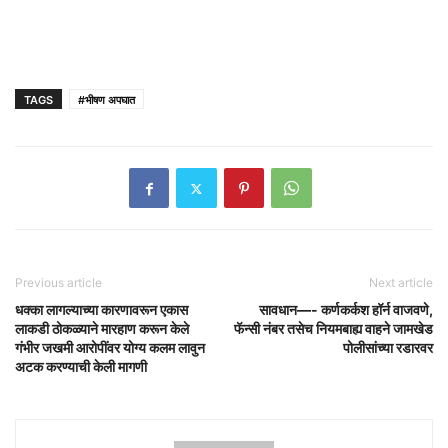
TAGS
#भीषण अपघात
Previous article
Next article
धक्का लागल्याच्या कारणावरून एकास
सावधान—- कर्णकर्कश हॉर्न वाजवणे,
लाकडी ठोकळ्याने मारहाण करून केले
फॅन्सी नंबर तसेच नियमबाह्य वाहने जामखेड
गंभीर जखमी आरोपींवर योग्य कलम लावुन
पोलीसांच्या रडारवर
अटक करण्याची केली मागणी