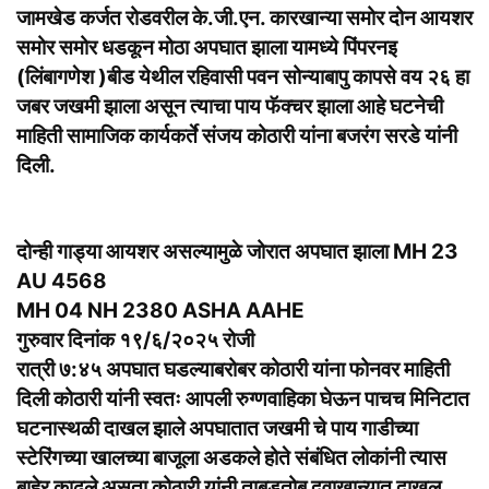
जामखेड कर्जत रोडवरील के.जी.एन. कारखान्या समोर दोन आयशर
समोर समोर धडकून मोठा अपघात झाला यामध्ये पिंपरनइ
(लिंबागणेश )बीड येथील रहिवासी पवन सोन्याबापु कापसे वय २६ हा
जबर जखमी झाला असून त्याचा पाय फॅक्चर झाला आहे घटनेची
माहिती सामाजिक कार्यकर्ते संजय कोठारी यांना बजरंग सरडे यांनी
दिली.
दोन्ही गाड्या आयशर असल्यामुळे जोरात अपघात झाला MH 23
AU 4568
MH 04 NH 2380 ASHA AAHE
गुरुवार दिनांक १९/६/२०२५ रोजी
रात्री ७:४५ अपघात घडल्याबरोबर कोठारी यांना फोनवर माहिती
दिली कोठारी यांनी स्वतः आपली रुग्णवाहिका घेऊन पाचच मिनिटात
घटनास्थळी दाखल झाले अपघातात जखमी चे पाय गाडीच्या
स्टेरिंगच्या खालच्या बाजूला अडकले होते संबंधित लोकांनी त्यास
बाहेर काढले असता कोठारी यांनी ताबडतोब दवाखान्यात दाखल