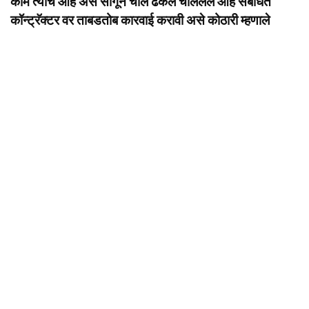
काम त्यांचे आहे असे सांगून चाल ढकल चाललेले आहे संबंधित
कॉन्ट्रॅक्टर वर ताबडतोब कारवाई करावी असे कोठारी म्हणाले