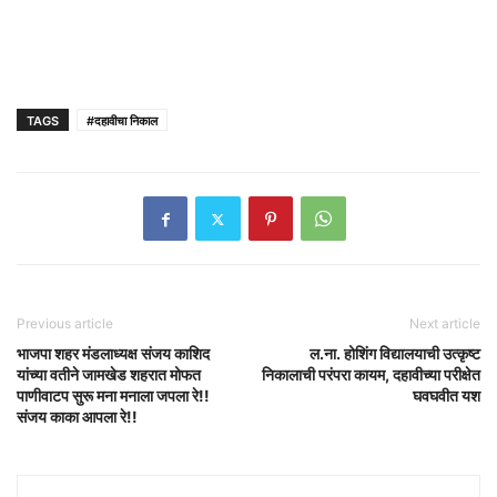
TAGS
#दहावीचा निकाल
Previous article
Next article
भाजपा शहर मंडलाध्यक्ष संजय काशिद
ल.ना. होशिंग विद्यालयाची उत्कृष्ट
यांच्या वतीने जामखेड शहरात मोफत
निकालाची परंपरा कायम, दहावीच्या परीक्षेत
पाणीवाटप सुरू मना मनाला जपला रे!!
घवघवीत यश
संजय काका आपला रे!!