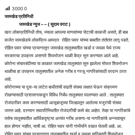
3000
0
जामखेड प्रतिनिधी
जामखेड न्युज – – ( सुदाम वराट )
खरा लोकप्रतिनिधी तोच, ज्याला आपल्या माणसांच्या पोटाची काळजी असते, ही बाब
कर्जत जामखेडचे लोकप्रिय आमदार रोहित पवार यांच्या बाबतीत तंतोतंत लागू पडते.
रोहित पवार यांच्या प्रयत्नातून जामखेड तालुक्यातील खर्डा व जवळा येथे राज्य
सरकारचा उपक्रम असणारे शिवभोजन थाळी केंद्र सुरु करण्यात आले आहे.
कोरोना संचारबंदीच्या या काळात जामखेड तालुक्यात सुरु झालेला मोफत शिवभोजन
थाळीचा हा उपक्रम तालुक्यातील अनेक गरीब व गरजू नागरिकांसाठी वरदान ठरत
आहे.
कोरोनाच्या या दुस-या लाटेत बाधीतांची वाढती संख्या लक्षात घेऊन संक्रमण
रोखण्यासाठी प्रशासनाकडून विविध निर्बंध तालुक्यात घालण्यात आले . तालुक्यात
रोजंदारीवर काम करण्यासाठी आजूबाजूच्या जिल्ह्यातून आलेल्या मजुरांची संख्या
जास्त आहे. दरम्यान सद्यपरिस्थितीत रोजंदारीची कामे बंद आहेत. तेव्हा या नागरिकांचे
तसेच तालुक्यातील आर्थिकदृष्ट्या अत्यंत गरीब असणा-या नागरिकांचे अन्नावाचून
हाल होणार नाहीत, याची आ. रोहित पवार यांनी गांभीर्याने दखल घेतली आहे. आ.
रोहित पवार यांच्या प्रयत्नातून तालुक्यातील खर्डा व जवळा याठिकाणी शिवभोजन