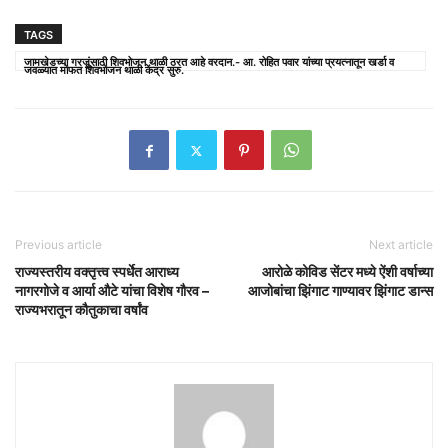
TAGS
जामखेडच्या गरजूंसाठी शिवभोजन थाळी ठरत आहे वरदान.- आ. रोहित पवार यांच्या प्रयत्नातून खर्डा व
जवळ्यात मोफत शिवभोजन थाळी केंद्र सुरु.
Previous article
Next article
राज्यस्तरीय वक्तृत्त्व स्पर्धेत आराध्य
आरोळे कोविड सेंटर मध्ये ऐंशी वर्षाच्या
नागरगोजे व आर्या औटे यांचा विशेष गौरव –
आजोबांचा झिंगाट गाण्यावर झिंगाट डान्स
राज्यभरातून कौतुकाचा वर्षांव