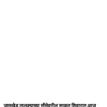
जामखेड तालुक्याच्या सीमेवरील साकत शिवारात आज