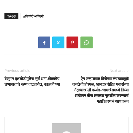
TAGS
#शिवनेरी अकॅडमी
Previous article
Next article
बेसुमार वृक्षतोडीमुळेच सूर्य आग ओकतोय,
ऐन उन्हाळ्यात विजेच्या लंपडावामुळे
उष्माघाताचे रूग्ण वाढतायेत, काळजी घ्या
जनतेची होरपळ, आमदार रोहित पवारांच्या
नेतृत्वाखाली कर्जत-जामखेडमध्ये ठिय्या
आंदोलन वीज तत्काळ सुरळीत करण्याचं
महावितरणचं आश्वासन