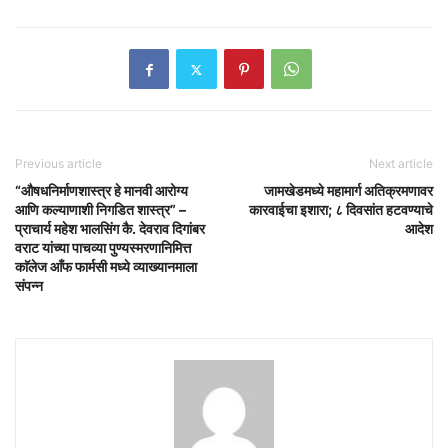
Previous article
Next article
“औषधनिर्माणशास्त्र हे मानवी आरोग्य
जामखेडमध्ये महामार्ग अतिक्रमणावर
आणि कल्याणाशी निगडित शास्त्र” –
कारवाईचा इशारा; ८ दिवसांत हटवण्याचे
प्राचार्य महेश भालसिंग कै. देवराव दिगांबर
आदेश
वराट यांच्या पाचव्या पुण्यस्मरणानिमित्त
काॅलेज आँफ फार्मसी मध्ये व्याख्यानमाला
संपन्न