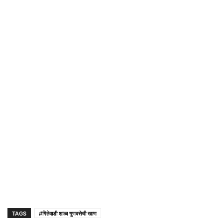
TAGS
#गितेवाडी शाळा गुणवत्तेची खाण