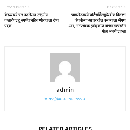
Previous article
Next article
केरळमध्ये पार पडलेल्या राष्ट्रीय
जामखेडमध्ये शॉर्टसर्किटमुळे वीज वितरण
कलारीपट्टू स्पर्धेत रोहित थोरात ला रौप्य
कंपनीच्या आवारातील कचऱ्याला भीषण
पदक
आग, नगरसेवक हर्षद काळे यांच्या तत्परतेने
मोठा अनर्थ टळला
admin
https://jamkhednews.in
RELATED ARTICLES