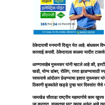
ठेकेदाराची मनमानी दिसून येत आहे. बांधकाम विभा
कारवाई करावी. ठेकेदाराला काळ्या यादीत टाकाव
आण्णासाहेब मुरूमकर यांनी म्हटले आहे की, इस्टी
खडी, योग्य डांबर, रोलिंग, रस्ता झाडण्यासाठी स्
स्वरूपाचे आंदोलन छेडण्याचा इशारा मुरूमकर य
ठिकाणी बुजवलेले खड्डे पुन्हा चार दिवसांत जैसे 
जामखेड सौताडा राष्ट्रीय महामार्गाचे काम खुपच
जा करतात. साकतचा घाट खुपच अरूंद आहे त्याम