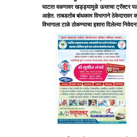
घाटात वळणावर खड्ड्यामुळे ऊसाचा ट्रॅक्टर 
आहेत. ताबडतोब बांधकाम विभागाने ठेकेदारावर क
विभागाला टाळे ठोकण्याचा इशारा दिलेल्या निवेद