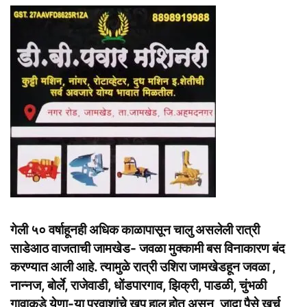
गेली ५० वर्षाहूनही अधिक काळापासून चालु असलेली रात्री
साडेआठ वाजताची जामखेड- जवळा मुक्कामी बस विनाकारण बंद
करण्यात आली आहे. त्यामुळे रात्री उशिरा जामखेडहून जवळा ,
नान्नज, बोर्ले, राजेवाडी, धोंडपारगाव, झिक्री, पाडळी, चुंभळी
गावाकडे येणा-या प्रवाशांचे खूप हाल होत असून, जादा पैसे खर्च