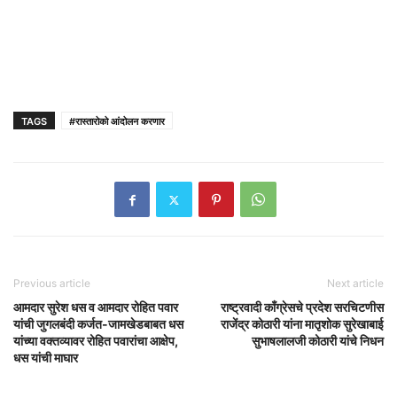
TAGS
#रास्तारोको आंदोलन करणार
Previous article
Next article
आमदार सुरेश धस व आमदार रोहित पवार
राष्ट्रवादी काँग्रेसचे प्रदेश सरचिटणीस
यांची जुगलबंदी कर्जत-जामखेडबाबत धस
राजेंद्र कोठारी यांना मातृशोक सुरेखाबाई
यांच्या वक्तव्यावर रोहित पवारांचा आक्षेप,
सुभाषलालजी कोठारी यांचे निधन
धस यांची माघार