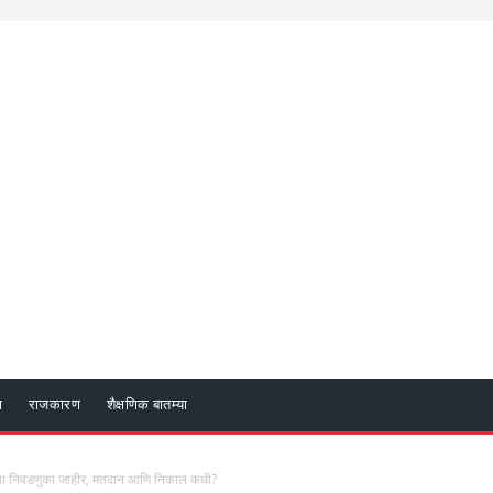
ा
राजकारण
शैक्षणिक बातम्या
या निवडणुका जाहीर, मतदान आणि निकाल कधी?