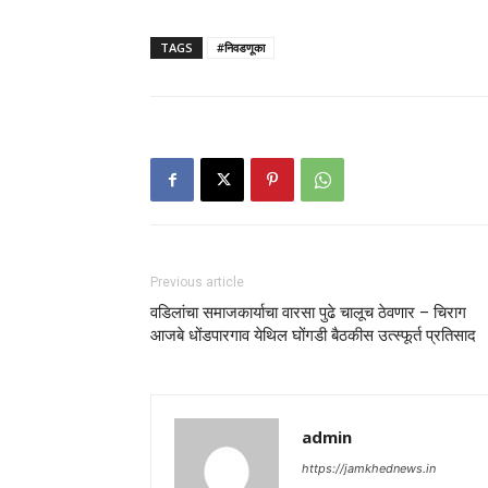
TAGS
#निवडणूका
Previous article
वडिलांचा समाजकार्याचा वारसा पुढे चालूच ठेवणार – चिराग
आजबे धोंडपारगाव येथिल घोंगडी बैठकीस उत्स्फूर्त प्रतिसाद
admin
https://jamkhednews.in