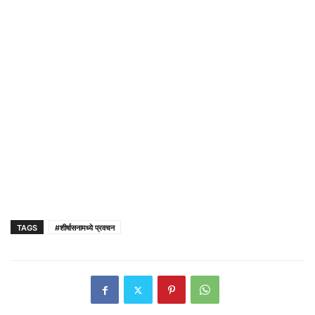
TAGS
#शीर्षासनामध्ये प्रवचन