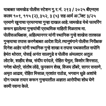
याबाबत जामखेड पोलीस स्टेशन गु.र.नं. २९३ / २०२५ बीएनएस
कलम १०९, ११५ (२),३५२, ३ (५) सह आर्म अॅक्ट ३/२५
प्रमाणे खुनाचा प्रयत्नाचा गुन्हा दाखल आहे.जामखेड येथे फायरिंग
करून झालेल्या गुन्हयांची प्राथमिक माहिती मिळताच मा.
पोलीसअधिक्षक, अहिल्यानगर यांनी स्थानिक गुन्हे शाखेस तात्काळ
गुन्हयाचा तपास करणेबाबत आदेश दिले.त्यानुषंगाने पोलीस निरीक्षक
दिनेश आहेर यांनी स्थानिक गुन्हे शाखा व तपास पथकातील सपोनि
हेमंत थोरात, पोसई अनंत सालगुडे व पोलीस अंमलदार अतुल
लोटके, शाहीद शेख, संदीप दरंदले, रोहित येमुल, किशोर शिरसाठ,
गणेश धोत्रे, संतोष लोढे, फुरकान शेख, विजय ठोंबरे, सागर ससाणे,
अमृत आढाव, रोहित मिसाळ,प्रशांत राठोड, भगवान धुळे अशांचे
दोन पथक तयार करून गुन्हयातील अज्ञात आरोपीचा शोध घेणे
कामी रवाना केले.