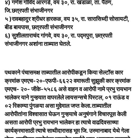
४) गणेश गोविंद आरगडे, वय ३०, रा. खंडाळा, ता. पैठण,
जि.छत्रपती संभाजीनगर
५ )रावबहादुर श्रीधर हारकळ, वय ३५, रा. सारासिध्दी सोसायटी,
बीड बायपास, छत्रपती संभाजीनगर
६) सुशीलताराचंद गांगवे, वय ३०, रा. पद्मपुरा, छत्रपती
संभाजीनगर अशांना ताब्यात घेतले.
पथकाने पंचासमक्ष ताब्यातील आरोपीकडून किया सेल्टॉस कार
क्रमांक एमएच-२०-एफपी-६६२२ वमारूती सुझुकी कार क्रमांक
एमएच- २०- जीके-५५८६ असे वाहन व आरोपी नामे प्रभु रायभान
भालेकर याने गुन्हयात वापरलेले लायसन्सचे पिस्टल, ०१ राऊंड व
०२ रिकाम्या पुंगळया असा मुद्देमाल जप्त केला.ताब्यातील
आरोपीतांना विश्वासात घेऊन गुन्हयाचे अनुषंगाने विचारपूस केली
असता आरोपी प्रभु रायभान भालेकर हा त्याचे वाढदिवसाच्या
कार्यक्रमासाठी त्याचे साथीदारासह भूम जि. उस्मानाबाद येथे गेला