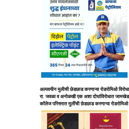
अल्पवयीन मुलीची छेडछाड करणाऱ्या रोडरोमिओ विरोधात
रा. जवळा व अनोळखी एक अशा दोघांविरोधात जामखेड प
काॅलेज परिसरात मुलींची छेडछाड करणाऱ्या रोडरोमि