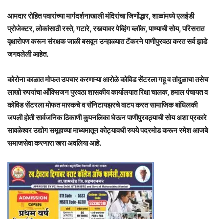
आमदार रोहित पवारांच्या मार्गदर्शनाखाली
मंदिरांचा जिर्णोद्धार, शाळांमध्ये एलईडी
प्रोजेक्टर, लोकांसाठी रस्ते, गटारे, रस्त्यावर पेव्हिंग ब्लाॅक, पाण्याची सोय, परिसरात
वृक्षारोपण करून संरक्षक जाळी बसवून उन्हाळ्यात टॅंकरने पाणीपुरवठा करत सर्व झाडे
जगवलेली आहेत.
कोरोना काळात मोफत उपचार करणाऱ्या आरोळे कोविड सेंटरला गहू व तांदुळाचा तसेच
लाखो रुपयांचा आँक्सिजन पुरवठा शासकीय कार्यालयात रिक्षा चालक, हमाल पंचायत व
कोविड सेंटरला मोफत मास्कचे व सॅनिटायझरचे वाटप करत सामाजिक बांधिलकी
जपली होती सार्वजनिक ठिकाणी कुपनलिका घेऊन पाणीपुरवठ्याची सोय अशा प्रकारे
सावळेश्वर उद्योग समूहाच्या माध्यमातून कोट्यावधी रुपये पदरमोड करून रमेश आजबे
समाजसेवा करणारा खरा अवलिया आहे.