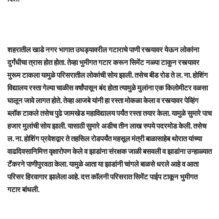
शहरातील खाडे नगर भागात उघड्यावरील गटाराचे पाणी रस्त्यावर येऊन लोकांना
दुर्गंधीचा त्रास होत होता. तेव्हा भुमीगत गटार करून सिमेंट नळ्या टाकुन रस्त्यावर
मुरूम टाकला यामुळे परिसरातील लोकांची सोय झाली. तसेच बीड रोड ते ल. ना. होशिंग
विद्यालय रस्ता गेल्या चाळीस वर्षांपासून बंद होता त्यामुळे मुलांना एक किलोमीटर वळसा
घालून जावे लागत होते. तेव्हा आजबे यांनी हा रस्ता मोकळा केला व रस्त्यावर पेव्हिंग
ब्लाॅक टाकले तसेच पुढे जामखेड महाविद्यालय पर्यंत रस्ता तयार केला. यामुळे सुमारे पाच
हजार मुलांची सोय झाली. यासाठी सुमारे अडीच तीन लाख रुपये पदरमोड केली. तसेच
ल. ना. होशिंग प्रवेशद्वार ते तहसिल रोडपर्यंत महसूल मंत्री बाळासाहेब थोरात यांच्या
वाढदिवसानिमित्त वृक्षारोपण केले व झाडांना संरक्षक जाळी बसवली व झाडांना उन्हाळ्यात
टॅंकरने पाणीपुरवठा केला. यामुळे आता या झाडांनी चांगले बाळसे धरले आहे व आता
परिसर हिरवागार झालेला आहे. दत्त काॅलनी परिसरात सिमेंट पाईप टाकून भुमीगत
गटार बांधली.