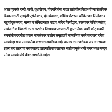
अशा प्रकारे रस्ते, पाणी, वृक्षारोपण, गोरगरिबांना मदत शाळेतील विद्यार्थ्यांच्या शैक्षणिक
विकासासाठी एलईडी प्रोजेक्टर, होमथेअटर, कोविड सेंटरला आँक्सिजन सिलेंडर व
गहू तांदुळ मदत, मास्क व सॅनिटायझर वाटप, मंदिर जिर्णोद्धार, रस्त्यावर पेव्हिंग ब्लाॅक,
सार्वजनिक ठिकाणी रस्ता गटारे व पिण्याच्या पाण्यासाठी कुपनलिका अशी कोट्यावधी
रुपयांची पदरमोड करून सावळेश्वर उद्योग समूहातर्फे सामाजिक कामे करणारा रमेश
आजबे हा खरा समाजसेवा करणारा अवलिया आहे. असाच समाजसेवक जर नगराध्यक्ष
झाला तर शहराचा कायापालट झाल्याशिवाय राहणार नाही यामुळे भावी नगराध्यक्ष म्हणून
रमेश आजबे यांचे बॅनर लागलेले आहेत.