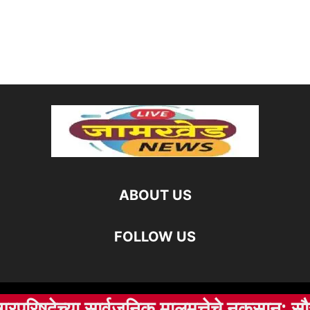
ABOUT US
FOLLOW US
च्या सार्वजनिक मालमत्तेचे नुकसान; सौर ऊर्जा 
©