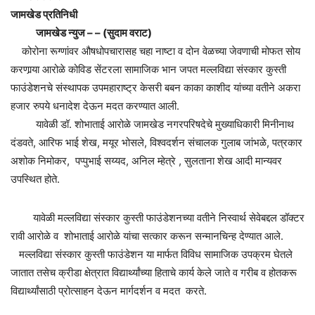
जामखेड प्रतिनिधी
जामखेड न्युज – – (सुदाम वराट)
कोरोना रूग्णांवर औषधोपचारासह चहा नाष्टा व दोन वेळच्या जेवणाची मोफत सोय
करणार्‍या आरोळे कोविड सेंटरला सामाजिक भान जपत मल्लविद्या संस्कार कुस्ती
फाउंडेशनचे संस्थापक उपमहाराष्ट्र केसरी बबन काका काशीद यांच्या वतीने अकरा
हजार रुपये धनादेश देऊन मदत करण्यात आली.
यावेळी डॉ. शोभाताई आरोळे जामखेड नगरपरिषदेचे मुख्याधिकारी मिनीनाथ
दंडवते, आरिफ भाई शेख, मयूर भोसले, विश्वदर्शन संचालक गुलाब जांभळे, पत्रकार
अशोक निमोकर, पप्पुभाई सय्यद, अनिल म्हेत्रे , सुलताना शेख आदी मान्यवर
उपस्थित होते.
यावेळी मल्लविद्या संस्कार कुस्ती फाउंडेशनच्या वतीने निस्वार्थ सेवेबद्दल डॉक्टर
रावी आरोळे व शोभाताई आरोळे यांचा सत्कार करून सन्मानचिन्ह देण्यात आले.
मल्लविद्या संस्कार कुस्ती फाउंडेशन या मार्फत विविध सामाजिक उपक्रम घेतले
जातात तसेच क्रीडा क्षेत्रात विद्यार्थ्यांच्या हिताचे कार्य केले जाते व गरीब व होतकरू
विद्यार्थ्यांसाठी प्रोत्साहन देऊन मार्गदर्शन व मदत करते.