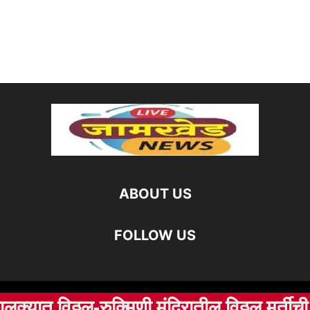
ABOUT US
FOLLOW US
ात विठ्ठल-रुक्मिणी मंदिरातील विठ्ठल मूर्तीची अज
©