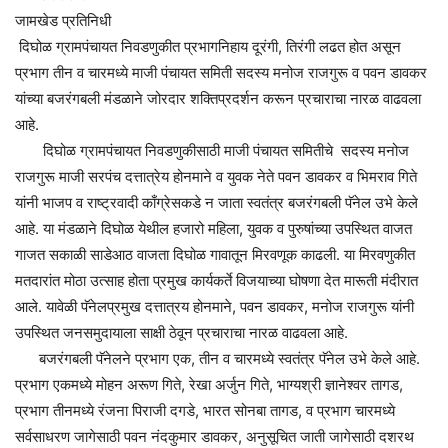
जामखेड प्रतिनिधी
दिघोळ ग्रामपंचायत निवडणुकीत प्रभागनिहाय दूरंगी, तिरंगी लढत होत असून
प्रभाग तीन व चारमध्ये माजी पंचायत समिती सदस्य मनोज राजगुरू व पवन डावकर
यांच्या बजरंगबली मंडळाने जोरदार शक्तिप्रदर्शन करून प्रचाराचा नारळ वाढवला
आहे.
दिघोळ ग्रामपंचायत निवडणुकीसाठी माजी पंचायत समितीचे सदस्य मनोज
राजगुरू माजी सरपंच दत्तात्रेय होनमाने व युवक नेते पवन डावकर व भिमराव गिते
यांनी भाजप व राष्ट्रवादी काँग्रेसकडे न जाता स्वतंत्र बजरंगबली पॅनेल उभे केले
आहे. या मंडळाने दिघोळ येथील हजारो महिला, युवक व पुरुषांच्या उपस्थित वाजत
गाजत सकाळी साडेआठ वाजता दिघोळ गावातून मिरवणूक काढली. या मिरवणुकीत
मतदारांत मोठा उत्साह होता प्रमुख कार्यकर्ते विजयाच्या घोषणा देत मारूती मंदीरात
आले. यावेळी पॅनेलप्रमुख दत्तात्रय होनमाने, पवन डावकर, मनोज राजगुरू यांनी
उपस्थित जनसमुदायाला साक्षी ठेवून प्रचाराचा नारळ वाढवला आहे.
बजरंगबली पॅनेलने प्रभाग एक, तीन व चारमध्ये स्वतंत्र पॅनेल उभे केले आहे.
प्रभाग एकमध्ये मोहन अरूण गिते, रेखा अर्जुन गिते, भाग्यश्री ज्ञानेश्वर तागड,
प्रभाग तीनमध्ये रंजना पिराजी दगडे, भारत सोनबा तागड, व प्रभाग चारमध्ये
सर्वसाधरण जागेसाठी पवन नंदकुमार डावकर, अनुसूचित जाती जागेसाठी दशरथ