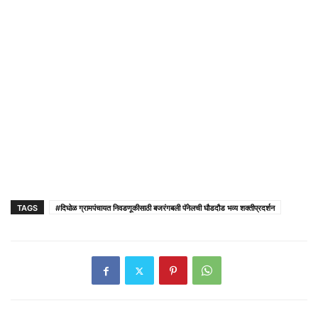
TAGS
#दिघोळ ग्रामपंचायत निवडणूकीसाठी बजरंगबली पॅनेलची घौडदौड भव्य शक्तीप्रदर्शन