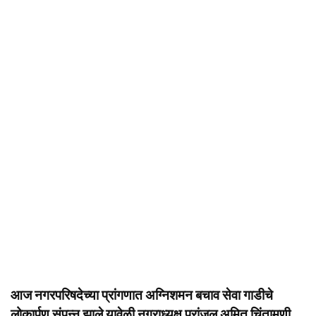
आज नगरपरिषदेच्या प्रांगणात अग्निशमन बचाव सेवा गाडीचे
लोकार्पण संपन्न झाले यावेळी नगराध्यक्ष प्रांजल अमित चिंतामणी,