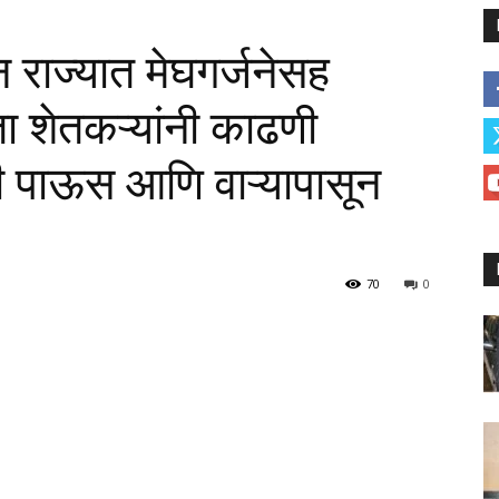
न राज्यात मेघगर्जनेसह
ा शेतकऱ्यांनी काढणी
ळी पाऊस आणि वाऱ्यापासून
70
0