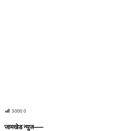
3000
0
जामखेड न्युज—–