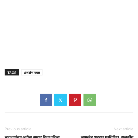
TAGS
#शाळेस मदत
Previous article
Next article
सहा वर्षांच्या अदीना सय्यद हिचा पहिला
जामखेड शहरात प्रतिष्ठित, राजकीय