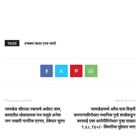
TAGS
#साकत घाटात ट्रक पलटी
Previous article
Next article
जामखेड सौताडा रस्त्याचे अर्धवट काम,
जामखेडमध्ये अवैध दारू विक्री
कामातील धोकादायक गज यामुळे अनेक
करणाऱ्याविरोधात स्थानिक गुन्हे शाखेकडून
जण जखमी नागरिक त्रस्त, ठेकेदार सुस्त
कारवाई एका आरोपीविरोधात गुन्हा दाखल
१,६८,९६०/- किंमतीचा मुद्देमाल जप्त