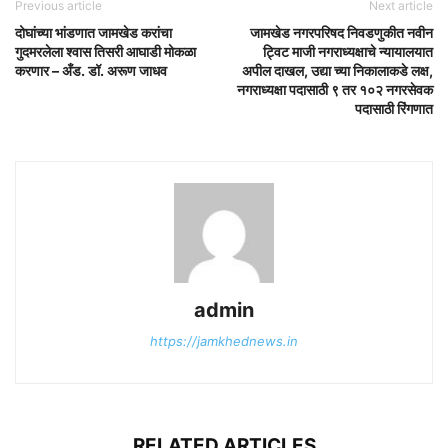
Previous article
Next article
दोघांच्या भांडणात जामखेड करांचा
जामखेड नगरपरिषद निवडणुकीत नवीन
गुदमरलेला श्वास तिसरी आघाडी मोकळा
ट्विट माजी नगराध्यक्षाचे न्यायालयात
करणार – अँड. डॉ. अरूण जाधव
अपील दाखल, उद्या च्या निकालाकडे लक्ष,
नगराध्यक्षा पदासाठी ९ तर १०२ नगरसेवक
पदासाठी रिंगणात
admin
https://jamkhednews.in
RELATED ARTICLES