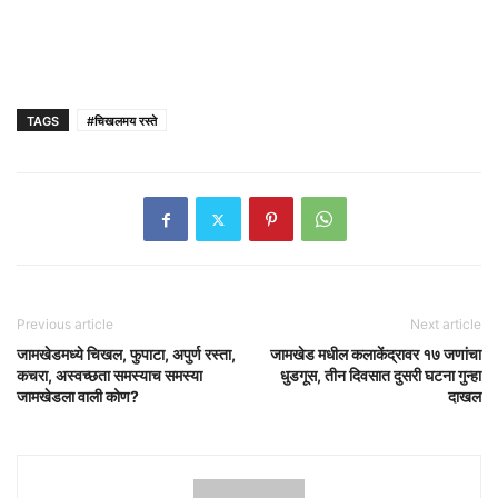
TAGS
#चिखलमय रस्ते
Previous article
Next article
जामखेडमध्ये चिखल, फुपाटा, अपुर्ण रस्ता,
जामखेड मधील कलाकेंद्रावर १७ जणांचा
कचरा, अस्वच्छता समस्याच समस्या
धुडगूस, तीन दिवसात दुसरी घटना गुन्हा
जामखेडला वाली कोण?
दाखल