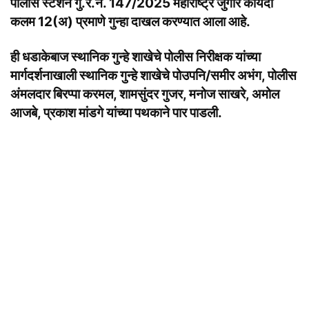
पोलीस स्टेशन गु.र.नं. 147/2025 महाराष्ट्र जुगार कायदा
कलम 12(अ) प्रमाणे गुन्हा दाखल करण्यात आला आहे.
ही धडाकेबाज स्थानिक गुन्हे शाखेचे पोलीस निरीक्षक यांच्या
मार्गदर्शनाखाली स्थानिक गुन्हे शाखेचे पोउपनि/समीर अभंग, पोलीस
अंमलदार बिरप्पा करमल, शामसुंदर गुजर, मनोज साखरे, अमोल
आजबे, प्रकाश मांडगे यांच्या पथकाने पार पाडली.