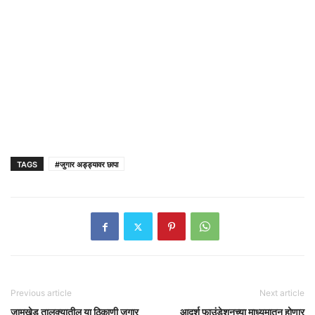
TAGS
#जुगार अड्ड्यावर छापा
Previous article
Next article
जामखेड तालुक्यातील या ठिकाणी जुगार
आदर्श फाउंडेशनच्या माध्यमातून होणार