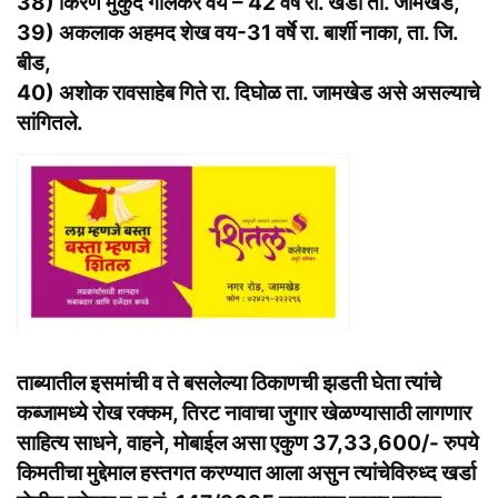
38) किरण मुकुंद गोलेकर वय – 42 वर्षे रा. खर्डा ता. जामखेड,
39) अकलाक अहमद शेख वय-31 वर्षे रा. बार्शी नाका, ता. जि.
बीड,
40) अशोक रावसाहेब गिते रा. दिघोळ ता. जामखेड असे असल्याचे
सांगितले.
ताब्यातील इसमांची व ते बसलेल्या ठिकाणची झडती घेता त्यांचे
कब्जामध्ये रोख रक्कम, तिरट नावाचा जुगार खेळण्यासाठी लागणार
साहित्य साधने, वाहने, मोबाईल असा एकुण 37,33,600/- रुपये
किमतीचा मुद्देमाल हस्तगत करण्यात आला असुन त्यांचेविरुध्द खर्डा