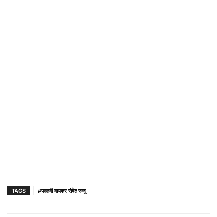
TAGS
#पल्लवी वायकर सेवेत रुजू