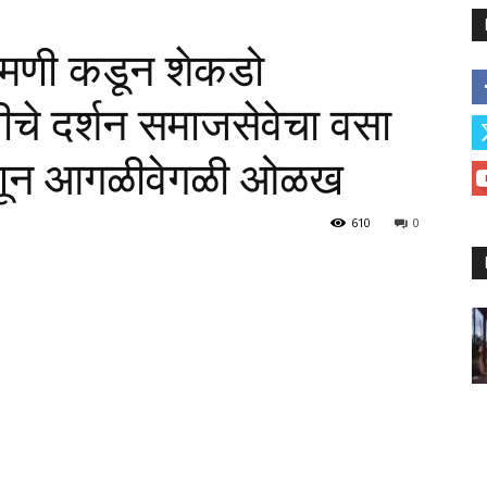
ामणी कडून शेकडो
वीचे दर्शन समाजसेवेचा वसा
हणून आगळीवेगळी ओळख
610
0