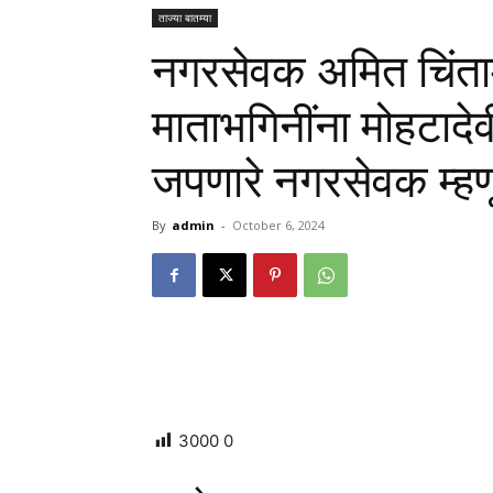
ताज्या बातम्या
नगरसेवक अमित चिंत
माताभगिनींना मोहटादे
जपणारे नगरसेवक म्
By
admin
-
October 6, 2024
3000
0