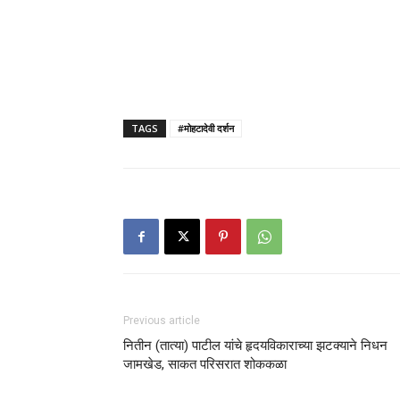
TAGS
#मोहटादेवी दर्शन
Previous article
नितीन (तात्या) पाटील यांचे हृदयविकाराच्या झटक्याने निधन
जामखेड, साकत परिसरात शोककळा