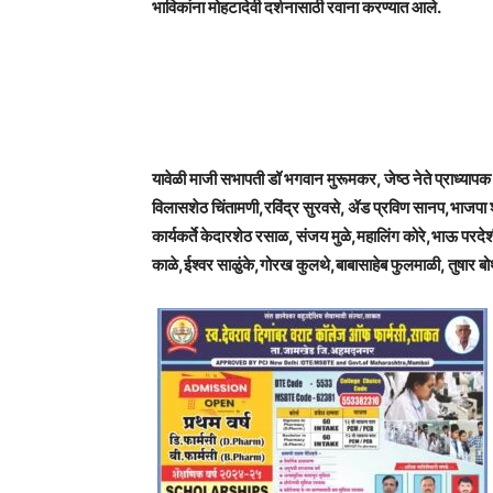
भाविकांना मोहटादेवी दर्शनासाठी रवाना करण्यात आले.
यावेळी माजी सभापती डॉ भगवान मुरूमकर, जेष्ठ नेते प्राध्यापक
विलासशेठ चिंतामणी,रविंद्र सुरवसे, ॲड प्रविण सानप,भाजपा
कार्यकर्ते केदारशेठ रसाळ, संजय मुळे,महालिंग कोरे,भाऊ परदेश
काळे,ईश्वर साळुंके,गोरख कुलथे,बाबासाहेब फुलमाळी, तुषार ब