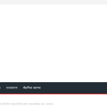
ा
राजकारण
शैक्षणिक बातम्या
गिनींना मोहटादेवीचे दर्शन समाजसेवेचा वसा जपणारे...