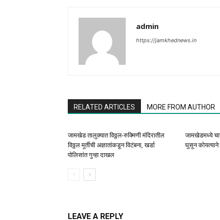
admin
https://jamkhednews.in
RELATED ARTICLES
MORE FROM AUTHOR
जामखेड तालुक्यात विठ्ठल-रुक्मिणी मंदिरातील
जामखेडमध्ये 
विठ्ठल मूर्तीची अज्ञातांकडून विटंबना, खर्डा
घुसून कोयत्याने 
पोलिसांत गुन्हा दाखल
LEAVE A REPLY