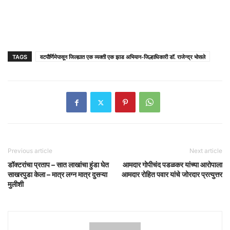
TAGS
वटपौर्णिमेपासून जिल्ह्यात एक व्यक्ती एक झाड अभियान-जिल्हाधिकारी डॉ. राजेन्द्र भोसले
Previous article
Next article
डॉक्टरांचा प्रताप – सात लाखांचा हुंडा घेत
आमदार गोपीचंद पडळकर यांच्या आरोपाला
साखरपुडा केला – मात्र लग्न मात्र दुसऱ्या
आमदार रोहित पवार यांचे जोरदार प्रत्युत्तर
मुलीशी