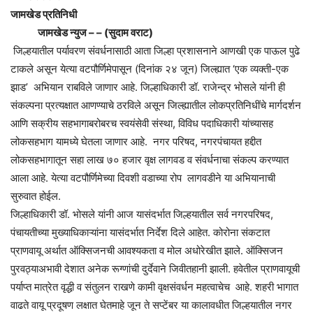
जामखेड प्रतिनिधी
जामखेड न्युज – – (सुदाम वराट)
जिल्हयातील पर्यावरण संवर्धनासाठी आता जिल्हा प्रशासनाने आणखी एक पाऊल पुढे
टाकले असून येत्या वटपौर्णिमेपासून (दिनांक २४ जून) जिल्ह्यात ‘एक व्यक्ती-एक
झाड’ अभियान राबविले जाणार आहे. जिल्हाधिकारी डॉ. राजेन्द्र भोसले यांनी ही
संकल्पना प्रत्यक्षात आणण्याचे ठरविले असून जिल्ह्यातील लोकप्रतिनिधींचे मार्गदर्शन
आणि सक्रीय सहभागाबरोबरच स्वयंसेवी संस्था, विविध पदाधिकारी यांच्यासह
लोकसहभाग यामध्ये घेतला जाणार आहे. नगर परिषद, नगरपंचायत हद्दीत
लोकसहभागातून सहा लाख ७० हजार वृक्ष लागवड व संवर्धनाचा संकल्प करण्यात
आला आहे. येत्या वटपौर्णिमेच्या दिवशी वडाच्या रोप लागवडीने या अभियानाची
सुरुवात होईल.
जिल्हाधिकारी डॉ. भोसले यांनी आज यासंदर्भात जिल्हयातील सर्व नगरपरिषद,
पंचायतीच्या मुख्याधिकाऱ्यांना यासंदर्भात निर्देश दिले आहेत. कोरोना संकटात
प्राणवायू अर्थात ऑक्सिजनची आवश्यकता व मोल अधोरेखीत झाले. ऑक्सिजन
पुरवठ्याअभावी देशात अनेक रूग्णांची दुर्देवाने जिवीतहानी झाली. हवेतील प्राणवायूची
पर्याप्त मात्रेत वृद्धी व संतुलन राखणे कामी वृक्षसंवर्धन महत्वाचेच आहे. शहरी भागात
वाढते वायू प्रदूषण लक्षात घेतमाहे जून ते सप्टेंबर या कालावधीत जिल्हयातील नगर