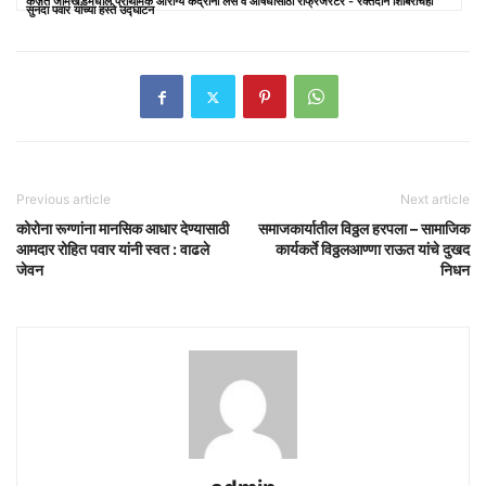
कर्जत जामखेडमधील प्राथमिक आरोग्य केंद्रांना लस व औषधांसाठी रेफ्रिजरेटर - रक्तदान शिबिराचेही
सुनंदा पवार यांच्या हस्ते उद्घाटन
Previous article
Next article
कोरोना रूग्णांना मानसिक आधार देण्यासाठी
समाजकार्यातील विठ्ठल हरपला – सामाजिक
आमदार रोहित पवार यांनी स्वत : वाढले
कार्यकर्ते विठ्ठलआण्णा राऊत यांचे दुखद
जेवन
निधन