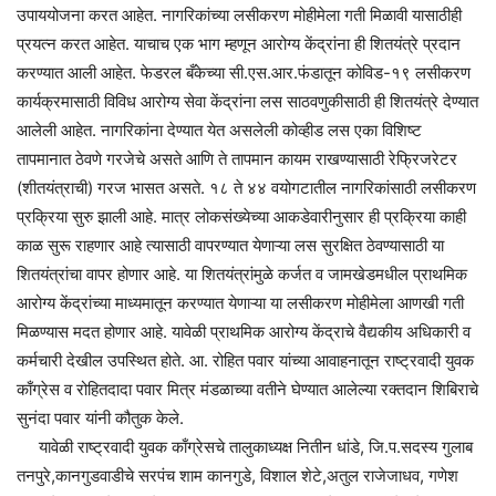
उपाययोजना करत आहेत. नागरिकांच्या लसीकरण मोहीमेला गती मिळावी यासाठीही
प्रयत्न करत आहेत. याचाच एक भाग म्हणून आरोग्य केंद्रांना ही शितयंत्रे प्रदान
करण्यात आली आहेत. फेडरल बँकेच्या सी.एस.आर.फंडातून कोविड-१९ लसीकरण
कार्यक्रमासाठी विविध आरोग्य सेवा केंद्रांना लस साठवणुकीसाठी ही शितयंत्रे देण्यात
आलेली आहेत. नागरिकांना देण्यात येत असलेली कोव्हीड लस एका विशिष्ट
तापमानात ठेवणे गरजेचे असते आणि ते तापमान कायम राखण्यासाठी रेफ्रिजरेटर
(शीतयंत्राची) गरज भासत असते. १८ ते ४४ वयोगटातील नागरिकांसाठी लसीकरण
प्रक्रिया सुरु झाली आहे. मात्र लोकसंख्येच्या आकडेवारीनुसार ही प्रक्रिया काही
काळ सुरू राहणार आहे त्यासाठी वापरण्यात येणाऱ्या लस सुरक्षित ठेवण्यासाठी या
शितयंत्रांचा वापर होणार आहे. या शितयंत्रांमुळे कर्जत व जामखेडमधील प्राथमिक
आरोग्य केंद्रांच्या माध्यमातून करण्यात येणाऱ्या या लसीकरण मोहीमेला आणखी गती
मिळण्यास मदत होणार आहे. यावेळी प्राथमिक आरोग्य केंद्राचे वैद्यकीय अधिकारी व
कर्मचारी देखील उपस्थित होते. आ. रोहित पवार यांच्या आवाहनातून राष्ट्रवादी युवक
काँग्रेस व रोहितदादा पवार मित्र मंडळाच्या वतीने घेण्यात आलेल्या रक्तदान शिबिराचे
सुनंदा पवार यांनी कौतुक केले.
यावेळी राष्ट्रवादी युवक काँग्रेसचे तालुकाध्यक्ष नितीन धांडे, जि.प.सदस्य गुलाब
तनपुरे,कानगुडवाडीचे सरपंच शाम कानगुडे, विशाल शेटे,अतुल राजेजाधव, गणेश