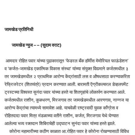
जामखेड प्रतिनिधी
जामखेड न्युज – – (सुदाम वराट)
आमदार रोहित पवार यांच्या पुढाकारातून ‘फेडरल बँक हॉर्मीस मेमोरियल फाऊंडेशन’
व ‘कर्जत-जामखेड एकात्मिक विकास संस्था’ यांच्या संयुक्त विद्यमाने कर्जतमधील ३
तर जामखेडमधील २ प्राथमिक आरोग्य केंद्रांसाठी लस व औषधसाठा करण्याकरिता
रेफ्रिजरेटर (शितयंत्रे) प्रदान करण्यात आली. बारामती ऍग्रीकल्चरल डेव्हलपमेंट
ट्रस्टच्या विश्वस्त सुनंदा पवार यांच्या हस्ते या शितगृहांचे लोकार्पण करण्यात आले.
कर्जतमधील राशीन, कुळधरण, मिरजगाव तर जामखेडमधील आरणगाव, नान्नज या
आरोग्य केंद्रांचा त्यामध्ये सामावेश आहे. याचवेळी राष्ट्रवादी युवक काँग्रेस व
रोहितदादा पवार मित्र मंडळाच्या वतीने राशीन, कर्जत, मिरजगाव येथे घेण्यात
आलेल्या भव्य रक्तदान शिबिराचेही उद्घाटन सुनंदा पवार यांच्या हस्ते झाले.
कोरोना महामारीच्या कठीण काळात आ.रोहित पवार हे कोरोना रोखण्यासाठी विविध