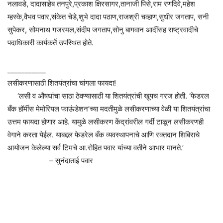
नलावडे, दादासाहेब तनपुरे,प्रकाश क्षिरसागर,तानाजी पिसे,राम रणदिवे,महेश
म्हस्के,वैभव पवार,संकेत चेडे,शुभे दादा पठाण,राजश्री चव्हाण,सुधीर जगताप, सनी
सुपेकर, सोमनाथ गजरमल,संदीप जगताप,सोनु बागवान आदींसह राष्ट्रवादीचे
पदाधिकारी कार्यकर्ते उपस्थित होते.
___________
लसीकरणासाठी शितयंत्रांचा चांगला फायदा!
‘लसी व औषधांचा साठा ठेवण्यासाठी या शितयंत्रांची खूपच गरज होती. ‘फेडरल
बँक हॉर्मीस मेमोरियल फाऊंडेशन’च्या मदतीमुळे लसीकरणाच्या वेळी या शितयंत्रांचा
उत्तम फायदा होणार आहे. यामुळे लसीकरण केंद्रांवरील गर्दी टाळून लसीकरणही
वेगाने करता येईल. याबद्दल फेडरेल बँक व्यवस्थापनाचे आणि रक्तदान शिबिराचे
आयोजन केलेल्या सर्व टिमचे आ.रोहित पवार यांच्या वतीने आभार मानते.’
– सुनंदाताई पवार