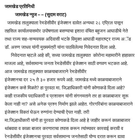
जामखेड प्रतिनिधी
जामखेड न्युज – – (सुदाम वराट)
जामखेड तालुक्याला रेमडेसीवीर इंजेक्शन द्यावेत अन्यथा २८ एप्रिल पासून
तहसिल कार्यालयासमोर उपोषणाला बसण्याचा इशारा वंचित बहुजन आघाडीचे नेते
तथा राज्य सह-सन्मवयक अदिवासी भटके विमुक्त आघाडी महाराष्ट्र राज्य अॅड
डॉ. अरुण जाधव यांनी मुख्यमंत्री यांना पाठविलेल्या निवेदनात दिला आहे.
निवेदनात म्हटले आहे की, सध्या जामखेड तालुक्यात कोरोना महामारीने हाहाकार
माजला आहे, सर्वसामान्य जनता रेमडेसीवीर इंजेक्शन साठी वणवण भटकत आहे.
आज जामखेड तालुक्यात काळयाबाजाराने रेमडेसीवीर
इंजेक्शनचा दर २५ ते ३० हजार रूपये आहे. जामखेड मध्ये काळयाबाजाराने
इंजेक्शन कसे मिळते? हा पुरवठा मा. जिल्हाधिकारी यांनी कोणाकडे दिला आहे?
काही राजकीय पदाधिकारी व प्रशासन यांनी संगनमताने तर हा काळाबाजार सुरू
केला नाही ना? असे अनेक प्रश्न निर्माण झाले आहेत. गोरगरिबांना काळयाबाजाराने
इंजेक्शन विकतं घेऊन रुग्णांना देण्याची ऐपत नाही. तरी
मा.जिल्हाधीकारी यांनी हा पुरवठा कोणाकडे दिला आहे हे जाहीर करूनं काळाबाजार
थांबवावा व काळा बाजार करणाराचा तपास करून त्यांच्यावर कारवाई करावी व
रेनडेसीवीर इंजेक्शनचा पुरवठा सर्वसामान्य जनतेसाठी योग्य दरात करून द्यावा