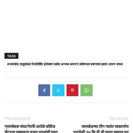
TAGS
#जामखेड तालुक्याला रेमडेसीवीर इंजेक्शन द्यावेत अन्यथा आमरण उपोषणाला बसण्याचा इशारा अरूण जाधव
Previous article
Next article
ग्रामसेवक संघटनेतर्फे आरोळे कोविड
जामखेडच्या तीन गावांत साकारतेय
सेंटरला एक्कावन्न हजार रुपयांची मदत
प्रत्येकी १७ कि.मी.ची सलग समतल चर