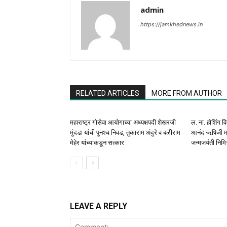
admin
https://jamkhednews.in
RELATED ARTICLES
MORE FROM AUTHOR
महाराष्ट्र गोसेवा आयोगाच्या अध्यक्षपदी शेखरजी
ल. ना. होशिंग व
मुंदडा यांची पुनश्च निवड, तुकाराम अंदुरे व बळीराम
आनंद ऋषिजी महा
मेहेर यांच्याकडून सत्कार
जन्मजयंती निमि
LEAVE A REPLY