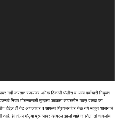
गर्दी करतात रस्त्यावर अनेक ठिकाणी पोलीस व अन्य कर्मचारी नियुक्त
डाउनचे नियम मोडण्यासाठी तुम्हाला पळवाटा सापडतील मात्र एकदा का
 कठीण होईल ती वेळ आपल्यावर व आपल्या प्रियजनांवर येऊ नये म्हणुन शासनाचे
तली आहे. ही क्लिप मोठ्या प्रमाणावर व्हायरल झाली आहे जनतेला ती चांगलीच