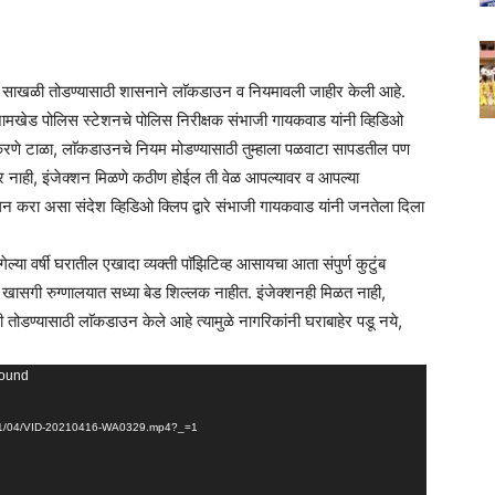
ी साखळी तोडण्यासाठी शासनाने लाॅकडाउन व नियमावली जाहीर केली आहे.
जामखेड पोलिस स्टेशनचे पोलिस निरीक्षक संभाजी गायकवाड यांनी व्हिडिओ
दी करणे टाळा, लाॅकडाउनचे नियम मोडण्यासाठी तुम्हाला पळवाटा सापडतील पण
ार नाही, इंजेक्शन मिळणे कठीण होईल ती वेळ आपल्यावर व आपल्या
लन करा असा संदेश व्हिडिओ क्लिप द्वारे संभाजी गायकवाड यांनी जनतेला दिला
या वर्षी घरातील एखादा व्यक्ती पाॅझिटिव्ह आसायचा आता संपुर्ण कुटुंब
 व खासगी रुग्णालयात सध्या बेड शिल्लक नाहीत. इंजेक्शनही मिळत नाही,
डण्यासाठी लाॅकडाउन केले आहे त्यामुळे नागरिकांनी घराबाहेर पडू नये,
found
2021/04/VID-20210416-WA0329.mp4?_=1