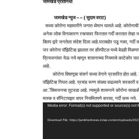
जामखेड प्रतिनिधी
जामखेड न्युज – – ( सुदाम वराट)
सध्या कोरोना महामारीने जगात थैमान घातले आहे. कोरोनाच
अनेक लोक विनाकारण रस्त्यावर फिरतात गर्दी करतात तेव्हा 
क्लिप द्वारे जनतेला संदेश दिला आहे.घराबाहेर पडू नका, गर्
जर कोरोना पॉझिटिव्ह झालात तर हाँस्पीटल मध्ये बेडही मिळण
प्रियजनांवर येऊ नये म्हणून शासनाच्या नियमाचे काटेकोर पा
आहे.
कोरोना विषाणूचा संसर्ग सध्या वेगाने प्रसारित होत आहे. गेल्
पाॅझिटिव्ह निघत आहे. प्रचंड रूग्ण संख्या वाढल्याने सरकारी
आॅक्सिजनचा तुटवडा आहे. त्यामुळे शासनाने कोरोना साखळी तो
मास्क व सॅनिटायझर वापर नियमितपणे करावा, गर्दी करू नये.
Video
Media error: Format(s) not supported or source(s) not 
Player
Download File: https://jamkhednews.in/wp-content/uploads/