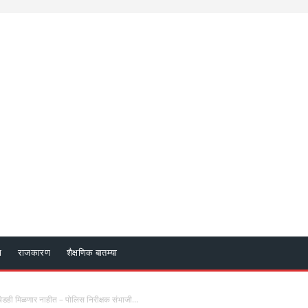
ा
राजकारण
शैक्षणिक बातम्या
डही मिळणार नाहीत – पोलिस निरीक्षक संभाजी...