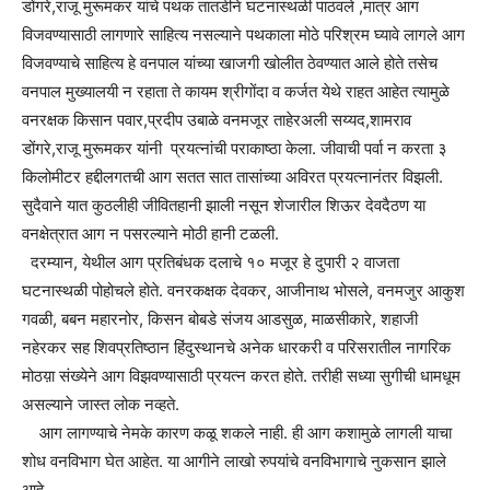
डोंगरे,राजू मुरूमकर यांचे पथक तातडीने घटनास्थळी पाठवले ,मात्र आग
विजवण्यासाठी लागणारे साहित्य नसल्याने पथकाला मोठे परिश्रम घ्यावे लागले आग
विजवण्याचे साहित्य हे वनपाल यांच्या खाजगी खोलीत ठेवण्यात आले होते तसेच
वनपाल मुख्यालयी न रहाता ते कायम श्रीगोंदा व कर्जत येथे राहत आहेत त्यामुळे
वनरक्षक किसान पवार,प्रदीप उबाळे वनमजूर ताहेरअली सय्यद,शामराव
डोंगरे,राजू मुरूमकर यांनी प्रयत्नांची पराकाष्ठा केला. जीवाची पर्वा न करता ३
किलोमीटर हद्दीलगतची आग सतत सात तासांच्या अविरत प्रयत्नानंतर विझली.
सुदैवाने यात कुठलीही जीवितहानी झाली नसून शेजारील शिऊर देवदैठण या
वनक्षेत्रात आग न पसरल्याने मोठी हानी टळली.
दरम्यान, येथील आग प्रतिबंधक दलाचे १० मजूर हे दुपारी २ वाजता
घटनास्थळी पोहोचले होते. वनरकक्षक देवकर, आजीनाथ भोसले, वनमजुर आकुश
गवळी, बबन महारनोर, किसन बोबडे संजय आडसुळ, माळसीकारे, शहाजी
नहेरकर सह शिवप्रतिष्ठान हिंदुस्थानचे अनेक धारकरी व परिसरातील नागरिक
मोठय़ा संख्येने आग विझवण्यासाठी प्रयत्न करत होते. तरीही सध्या सुगीची धामधूम
असल्याने जास्त लोक नव्हते.
आग लागण्याचे नेमके कारण कळू शकले नाही. ही आग कशामुळे लागली याचा
शोध वनविभाग घेत आहेत. या आगीने लाखो रुपयांचे वनविभागाचे नुकसान झाले
आहे.