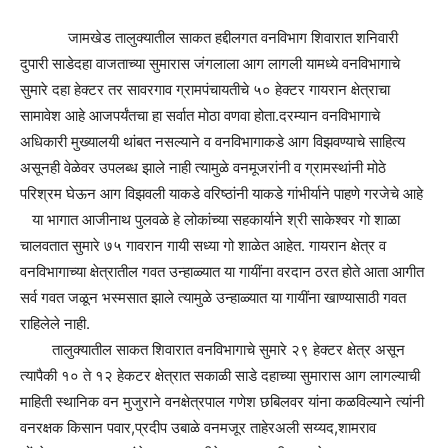
जामखेड तालुक्यातील साकत हद्दीलगत वनविभाग शिवारात शनिवारी
दुपारी साडेदहा वाजताच्या सुमारास जंगलाला आग लागली यामध्ये वनविभागाचे
सुमारे दहा हेक्टर तर सावरगाव ग्रामपंचायतीचे ५० हेक्टर गायरान क्षेत्राचा
सामावेश आहे आजपर्यंतचा हा सर्वात मोठा वणवा होता.दरम्यान वनविभागाचे
अधिकारी मुख्यालयी थांबत नसल्याने व वनविभागाकडे आग विझवण्याचे साहित्य
असूनही वेळेवर उपलब्ध झाले नाही त्यामुळे वनमूजरांनी व ग्रामस्थांनी मोठे
परिश्रम घेऊन आग विझवली याकडे वरिष्ठांनी याकडे गांभीर्याने पाहणे गरजेचे आहे
या भागात आजीनाथ पुलवळे हे लोकांच्या सहकार्याने श्री साकेश्वर गो शाळा
चालवतात सुमारे ७५ गावरान गायी सध्या गो शाळेत आहेत. गायरान क्षेत्र व
वनविभागाच्या क्षेत्रातील गवत उन्हाळ्यात या गायींना वरदान ठरत होते आता आगीत
सर्व गवत जळून भस्मसात झाले त्यामुळे उन्हाळ्यात या गायींना खाण्यासाठी गवत
राहिलेले नाही.
तालुक्यातील साकत शिवारात वनविभागाचे सुमारे २९ हेक्टर क्षेत्र असून
त्यापैकी १० ते १२ हेकटर क्षेत्रात सकाळी साडे दहाच्या सुमारास आग लागल्याची
माहिती स्थानिक वन मुजुराने वनक्षेत्रपाल गणेश छबिलवर यांना कळविल्याने त्यांनी
वनरक्षक किसान पवार,प्रदीप उबाळे वनमजूर ताहेरअली सय्यद,शामराव