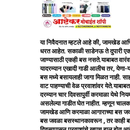
या निवैदनात म्हटले आहे की, जामखेड आणि
धरत आहेत. सकाळी साडेनऊ ते दुपारी एक 
जाण्यासाठी एकही बस नसते.याबाबत वारंवार
यादरम्यान एखादी गाडी आलीच तर, येणा-या ग
बस मध्ये बसायलाही जागा मिळत नाही. स
वाट पाहण्याची वेळ प्रवाशांवर येते.याबाबत
दरम्यान चार दिवसापुर्वी करमाळा येथे नि
असलेल्या गाडीत घेत नाहीत. म्हणून चालक
जामखेड आणि करमाळा आगाराच्या बस जवळा 
बस जवळा बसस्थानकावरून , तर काही बस 
दिवसापासून प्रवाशांचे खूपच हाल होत आह