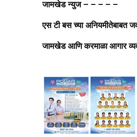
जामखेड न्युज – – – – –
एस टी बस च्या अनियमीतेबाबत जव
जामखेड आणि करमाळा आगार व्यवस