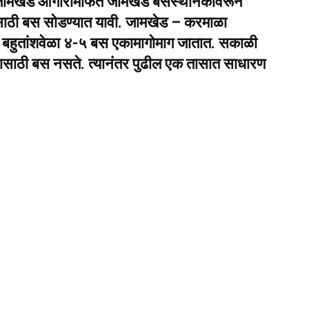
ी जामखेड आगारामार्फत जामखेड बसस्थानकावरून
ाठी बस सोडण्यात यावी. जामखेड – करमाळा
र बहुतांशवेळा ४-५ बस एकामागोमाग जातात. सकाळी
ण्यासाठी बस नसते. त्यानंतर पुढील एक तासात साधारण