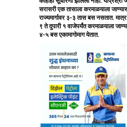
काहीही सूधारणा झालेली नाही. याप्रश्र
सरासरी एक तासाला करमाळयाला जाण्यास
राज्यमार्गावर ३-३ तास बस नसतात. मात्
९ ते दुपारी १ वाजेपर्यंत करमाळयाला जा
४-५ बस एकामागोमाग येतात.