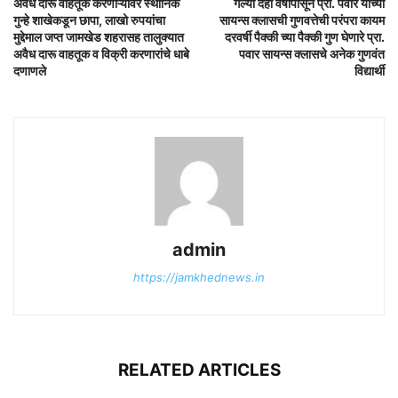
अवैध दारू वाहतूक करणाऱ्यावर स्थानिक
गेल्या दहा वर्षापासून प्रा. पवार यांच्या
गुन्हे शाखेकडून छापा, लाखो रुपयांचा
सायन्स क्लासची गुणवत्तेची परंपरा कायम
मुद्देमाल जप्त जामखेड शहरासह तालुक्यात
दरवर्षी पैक्की च्या पैक्की गुण घेणारे प्रा.
अवैध दारू वाहतूक व विक्री करणारांचे धाबे
पवार सायन्स क्लासचे अनेक गुणवंत
दणाणले
विद्यार्थी
admin
https://jamkhednews.in
RELATED ARTICLES