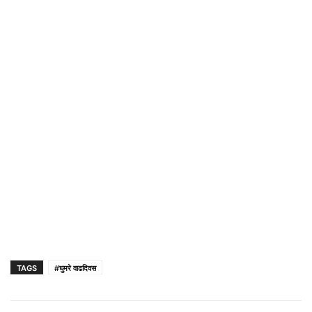
TAGS
#घुमरे वाढदिवस