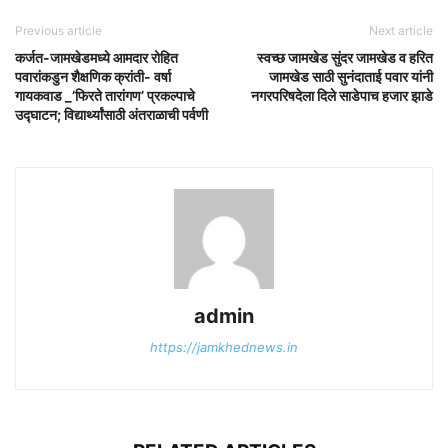
Previous article
Next article
कर्जत-जामखेडमध्ये आमदार रोहित
स्वच्छ जामखेड सुंदर जामखेड व हरित
पवारांकडुन शैक्षणिक क्रांती- वर्षा
जामखेड साठी सुनंदाताई पवार यांनी
गायकवाड _’फिरते तारांगण’ प्रकल्पाचे
नगरपरिषदेला दिले साडेपाच हजार झाडे
उद्घाटन; विद्यार्थ्यांसाठी अंतराळाची पर्वणी
admin
https://jamkhednews.in