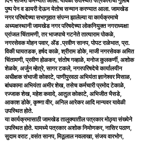
दिन साजरा करण्यात आला. यावेळी उपस्थित पत्रकारांचा गुलाब
पुष्प पेन व डायरी देऊन येतोच सन्मान करण्यात आला. जामखेड
नगर परिषदेच्या सभागृहात संपन्न झालेल्या या कार्यक्रमाचे
अध्यक्षस्थानी जामखेड नगर परिषदेच्या लोकनियुक्त नगराध्यक्षा
प्रांजल चिंतामणी, तर भाजपाचे गटनेते तात्याराम पोकळे,
नगरसेवक मोहन पवार, ॲड .प्रवीण सानप, पोपट राळेभात, प्रा.
विकी घायतडक, हर्षद काळे, श्रीराम डोके, माजी नगरसेवक अमित
चिंतामणी, प्रवीण होळकर, संतोष गव्हाळे, मनोज कुलकर्णी, अशोक
शेळके, अर्जुन म्हेत्रे, सागर टकले, नगरपरिषदेचे कार्यालयीन
अधीक्षक संभाजी कोकाटे, पाणीपुरवठा अभियंता ज्ञानेश्वर मिसाळ,
बांधकामा अभियंता अमीर शेख, तसेच कर्मचारी प्रमोद टेकाळे,
रज्जाक शेख, महेश कवादे, आतुल कोकाटे, अभिजीत भैसडे,
आकाश डोके, कृष्णा वीर, अनिल आरेकर आदि मान्यवर यावेळी
उपस्थित होते.
या कार्यक्रमासाठी जामखेड तालुक्यातील पत्रकार मोठ्या संख्येने
उपस्थित होते. यामध्ये पत्रकार अशोक निमोणकर, नासिर पठाण,
सुदाम वराट ,वसंत सानप, मिठूलाल नवलाखा, संजय वारभोग,